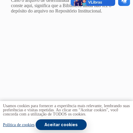
Caso o arquivo de determinada Dissertação ainda não
conste aqui, significa que a Biblioteca ainda não fez o
depósito do arquivo no Repositório Institucional.
Usamos cookies para fornecer a experiência mais relevante, lembrando suas
preferências e visitas repetidas. Ao clicar em “Aceitar cookies”, você
concorda com a utilização de TODOS os cookies.
Aceitar cookies
Copyright © 2026 -
Universidade de Brasília
. Todos os
Política de cookies
direitos reservados.